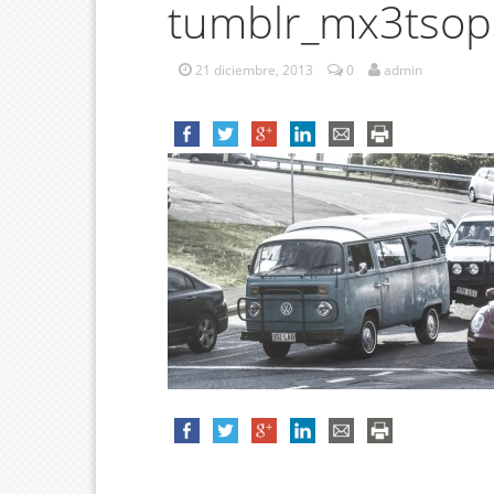
tumblr_mx3tso
21 diciembre, 2013
0
admin