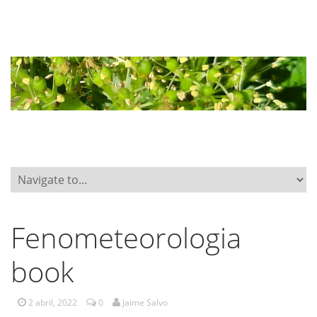
Fenometeorologia
book
2 abril, 2022
0
Jaime Salvo