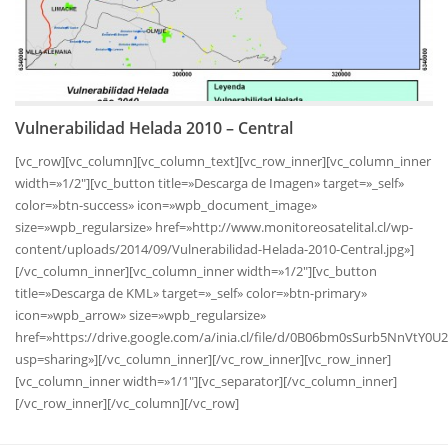
Vulnerabilidad Helada 2010 – Central
[vc_row][vc_column][vc_column_text][vc_row_inner][vc_column_inner
width=»1/2″][vc_button title=»Descarga de Imagen» target=»_self»
color=»btn-success» icon=»wpb_document_image»
size=»wpb_regularsize» href=»http://www.monitoreosatelital.cl/wp-
content/uploads/2014/09/Vulnerabilidad-Helada-2010-Central.jpg»]
[/vc_column_inner][vc_column_inner width=»1/2″][vc_button
title=»Descarga de KML» target=»_self» color=»btn-primary»
icon=»wpb_arrow» size=»wpb_regularsize»
href=»https://drive.google.com/a/inia.cl/file/d/0B06bm0sSurb5NnVtY0
usp=sharing»][/vc_column_inner][/vc_row_inner][vc_row_inner]
[vc_column_inner width=»1/1″][vc_separator][/vc_column_inner]
[/vc_row_inner][/vc_column][/vc_row]