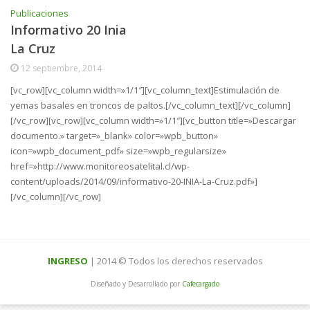
Publicaciones
Informativo 20 Inia
La Cruz
12 septiembre, 2014
[vc_row][vc_column width=»1/1″][vc_column_text]Estimulación de
yemas basales en troncos de paltos.[/vc_column_text][/vc_column]
[/vc_row][vc_row][vc_column width=»1/1″][vc_button title=»Descargar
documento.» target=»_blank» color=»wpb_button»
icon=»wpb_document_pdf» size=»wpb_regularsize»
href=»http://www.monitoreosatelital.cl/wp-
content/uploads/2014/09/informativo-20-INIA-La-Cruz.pdf»]
[/vc_column][/vc_row]
INGRESO
| 2014 © Todos los derechos reservados
Diseñado y Desarrollado por
Cafecargado